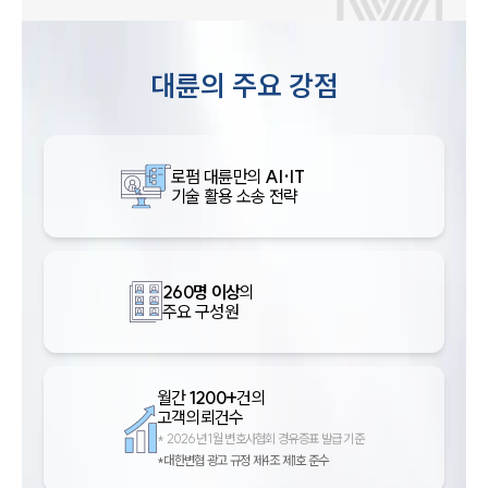
대륜의 주요 강점
로펌 대륜만의
AI·IT
기술 활용 소송 전략
260명 이상
의
주요 구성원
월간
1200+
건의
고객의뢰건수
*
2026년 1월 변호사협회 경유증표 발급 기준
*대한변협 광고 규정 제4조 제1호 준수