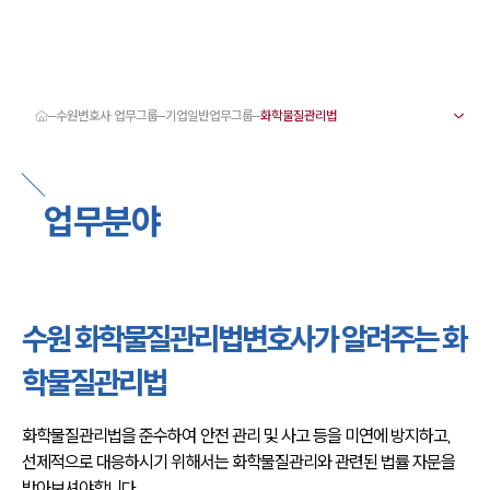
수원변호사 업무그룹
기업일반업무그룹
대륜 수원로펌 강점
서울·성남·수원변호사
수원형사전문변호사
업무분야
수원이혼전문변호사
수원학교폭력변호사
수원부동산변호사
수원음주운전·교통사고변호사
수원변호사 업무분야
수원변호사 주요 업무사례
수원 화학물질관리법변호사가 알려주는 화
수원 분사무소 오시는 길
수원변호사상담 상담접수
학물질관리법
채용정보
화학물질관리법을 준수하여 안전 관리 및 사고 등을 미연에 방지하고, 
선제적으로 대응하시기 위해서는 화학물질관리와 관련된 법률 자문을 
받아보셔야합니다.