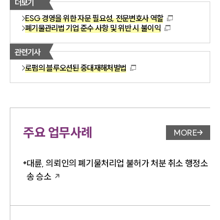
더보기
ESG 경영을 위한 자문 필요성, 전문변호사 역할
폐기물관리법 기업 준수 사항 및 위반 시 불이익
관련기사
로펌의 블루오션된 중대재해처벌법
주요 업무사례
MORE
업무사례 
대륜, 의뢰인의 폐기물처리업 불허가 처분 취소 행정소
송 승소