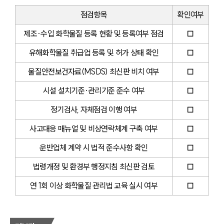
점검항목
확인여부
제조·수입 화학물질 등록 현황 및 등록여부 점검
□
유해화학물질 취급업 등록 및 허가 상태 확인
□
물질안전보건자료(MSDS) 최신판 비치 여부
□
시설 설치기준·관리기준 준수 여부
□
정기검사, 자체점검 이행 여부
□
사고대응 매뉴얼 및 비상연락체계 구축 여부
□
운반업체 계약 시 법적 준수사항 확인
□
법령개정 및 환경부 행정지침 최신판 검토
□
연 1회 이상 화학물질 관리법 교육 실시 여부
□