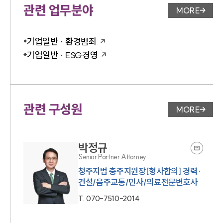
관련 업무분야
MORE
업무분야 
기업일반 · 환경범죄
기업일반 · ESG경영
관련 구성원
MORE
변호사 페
박정규
Senior Partner Attorney
청주지법 충주지원장[형사합의] 경력·
건설/음주교통/민사/의료전문변호사
T.
070-7510-2014