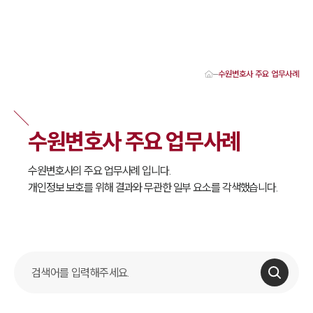
수원변호사 주요 업무사례
대륜 수원로펌 강점
서울·성남·수원변호사
수원형사전문변호사
수원변호사 주요 업무사례
수원이혼전문변호사
수원학교폭력변호사
수원부동산변호사
수원
변호사의 주요 업무사례 입니다.
수원음주운전·교통사고변호사
개인정보 보호를 위해 결과와 무관한 일부 요소를 각색했습니다.
수원변호사 업무분야
수원변호사 주요 업무사례
수원 분사무소 오시는 길
수원변호사상담 상담접수
채용정보