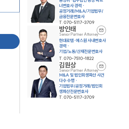
공정위·법무법인 광장 파트
너변호사 경력 ·
공정거래/M&A/기업법무/
금융전문변호사
T.
070-5117-3709
방인태
Senior Partner Attorney
현대로템·에스원 사내변호사
경력 ·
기업/노동/산재전문변호사
T.
070-7510-1822
김원상
Senior Partner Attorney
M&A 및 법인회생파산 사건
다수 수행 ·
기업법무/공정거래/법인회
생파산전문변호사
T.
070-5117-3709