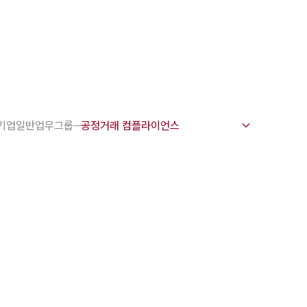
1800-7905
 강점
수원변호사
기업일반업무그룹
변호사
변호사
변호사
호사
·교통사고변호사
업무분야
요 업무사례
 오시는 길
담 상담접수